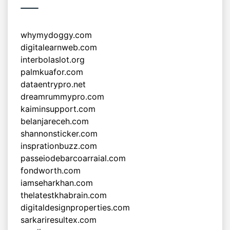
whymydoggy.com
digitalearnweb.com
interbolaslot.org
palmkuafor.com
dataentrypro.net
dreamrummypro.com
kaiminsupport.com
belanjareceh.com
shannonsticker.com
insprationbuzz.com
passeiodebarcoarraial.com
fondworth.com
iamseharkhan.com
thelatestkhabrain.com
digitaldesignproperties.com
sarkariresultex.com