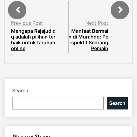
Previous Post
Next Post
Mengapa Rajajudiq
Manfaat Bermai
q adalah pilihan ter
n di Murahqq: Pe
baik untuk taruhan
rspektif Seorang
online
Pemain
Search
Search