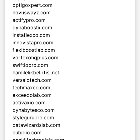
optigoxpert.com
novuswayz.com
actifypro.com
dynaboostx.com
instaflexco.com
innovistapro.com
flexiboostlab.com
vortexohqplus.com
swiftiopro.com
hamilelikbelirtisi.net
versalotech.com
techmaxco.com
exceedolab.com
activaxio.com
dynabytesco.com
stylegurupro.com
datawizardslab.com
cubiqio.com