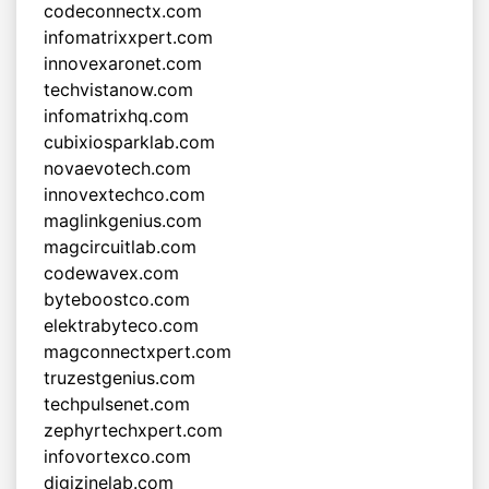
codeconnectx.com
infomatrixxpert.com
innovexaronet.com
techvistanow.com
infomatrixhq.com
cubixiosparklab.com
novaevotech.com
innovextechco.com
maglinkgenius.com
magcircuitlab.com
codewavex.com
byteboostco.com
elektrabyteco.com
magconnectxpert.com
truzestgenius.com
techpulsenet.com
zephyrtechxpert.com
infovortexco.com
digizinelab.com