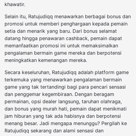
khawatir.
Selain itu, Ratujudiqq menawarkan berbagai bonus dan
promosi untuk memberi penghargaan kepada pemain
setia dan menarik yang baru. Dari bonus selamat
datang hingga penawaran cashback, pemain dapat
memanfaatkan promosi ini untuk memaksimalkan
pengalaman bermain game mereka dan berpotensi
meningkatkan kemenangan mereka.
Secara keseluruhan, Ratujudiqq adalah platform game
terkemuka yang menawarkan pengalaman bermain
game yang tak tertandingi bagi para pencari sensasi
dan penggemar kegembiraan. Dengan beragam
permainan, opsi dealer langsung, taruhan olahraga,
dan bonus yang murah hati, pemain dapat menikmati
jam hiburan yang tak ada habisnya dan berpotensi
menang besar. Jadi mengapa menunggu? Pergilah ke
Ratujudiqq sekarang dan alami sensasi dan