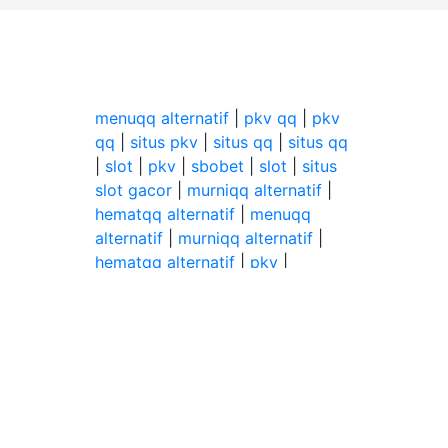
menuqq alternatif
|
pkv qq
|
pkv
qq
|
situs pkv
|
situs qq
|
situs qq
|
slot
|
pkv
|
sbobet
|
slot
|
situs
slot gacor
|
murniqq alternatif
|
hematqq alternatif
|
menuqq
alternatif
|
murniqq alternatif
|
hematqq alternatif
|
pkv
|
dominoqq
|
situs pkv
|
slot
|
slot
|
slot
|
pkv qq
|
pkv qq
|
majestibet
|
miyaqq
|
gajibet
|
https://asikqq.pkvgamesresmi.org/