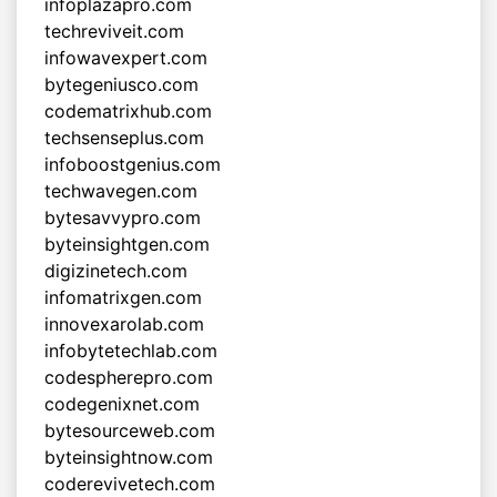
infoplazapro.com
techreviveit.com
infowavexpert.com
bytegeniusco.com
codematrixhub.com
techsenseplus.com
infoboostgenius.com
techwavegen.com
bytesavvypro.com
byteinsightgen.com
digizinetech.com
infomatrixgen.com
innovexarolab.com
infobytetechlab.com
codespherepro.com
codegenixnet.com
bytesourceweb.com
byteinsightnow.com
coderevivetech.com