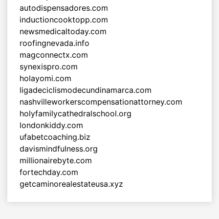
autodispensadores.com
inductioncooktopp.com
newsmedicaltoday.com
roofingnevada.info
magconnectx.com
synexispro.com
holayomi.com
ligadeciclismodecundinamarca.com
nashvilleworkerscompensationattorney.com
holyfamilycathedralschool.org
londonkiddy.com
ufabetcoaching.biz
davismindfulness.org
millionairebyte.com
fortechday.com
getcaminorealestateusa.xyz