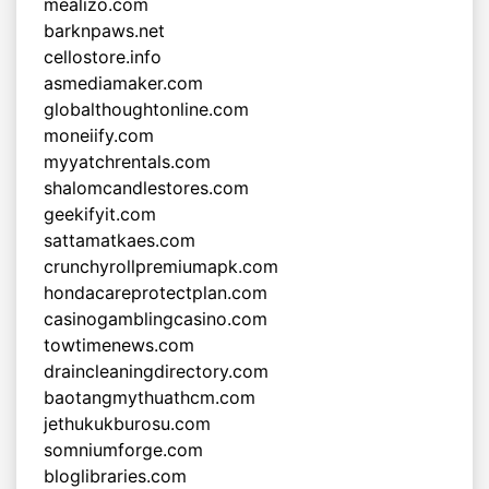
mealizo.com
barknpaws.net
cellostore.info
asmediamaker.com
globalthoughtonline.com
moneiify.com
myyatchrentals.com
shalomcandlestores.com
geekifyit.com
sattamatkaes.com
crunchyrollpremiumapk.com
hondacareprotectplan.com
casinogamblingcasino.com
towtimenews.com
draincleaningdirectory.com
baotangmythuathcm.com
jethukukburosu.com
somniumforge.com
bloglibraries.com