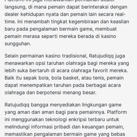
langsung, di mana pemain dapat berinteraksi dengan
dealer kehidupan nyata dan pemain lain secara real-
time. Ini menambah tingkat kegembiraan dan keaslian
baru pada pengalaman bermain game, membuat
pemain merasa seperti mereka berada di kasino
sungguhan.
Selain permainan kasino tradisional, Ratujudiqq juga
menawarkan opsi taruhan olahraga bagi mereka yang
lebih suka bertaruh di acara olahraga favorit mereka.
Baik itu sepak bola, bola basket, atau tenis, pemain
dapat menempatkan taruhan pada berbagai acara
olahraga dan berpotensi menang besar.
Ratujudiqq bangga menyediakan lingkungan game
yang aman dan aman bagi para pemainnya. Platform
ini menggunakan teknologi enkripsi terbaru untuk
melindungi informasi pribadi dan keuangan pemain,
memastikan pengalaman bermain game yang bebas