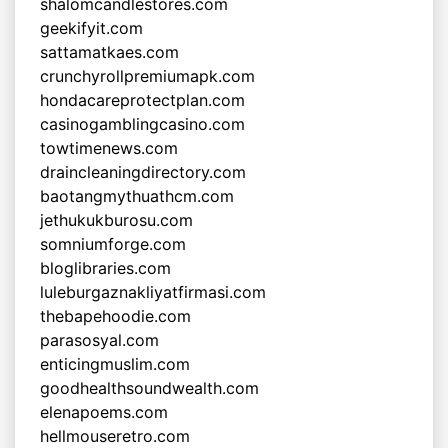
shalomcandlestores.com
geekifyit.com
sattamatkaes.com
crunchyrollpremiumapk.com
hondacareprotectplan.com
casinogamblingcasino.com
towtimenews.com
draincleaningdirectory.com
baotangmythuathcm.com
jethukukburosu.com
somniumforge.com
bloglibraries.com
luleburgaznakliyatfirmasi.com
thebapehoodie.com
parasosyal.com
enticingmuslim.com
goodhealthsoundwealth.com
elenapoems.com
hellmouseretro.com