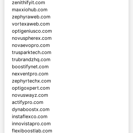
zenithifyit.com
maxxiohub.com
zephyraweb.com
vortexaweb.com
optigeniusco.com
novuspherex.com
novaevopro.com
trusparktech.com
trubrandzhq.com
boostifynet.com
nexventpro.com
zephyrtechx.com
optigoxpert.com
novuswayz.com
actifypro.com
dynaboostx.com
instaflexco.com
innovistapro.com
flexiboostlab.com