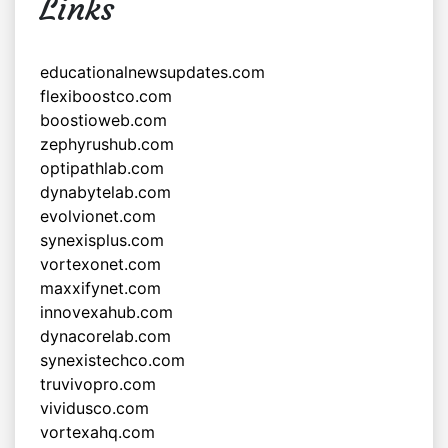
Links
educationalnewsupdates.com
flexiboostco.com
boostioweb.com
zephyrushub.com
optipathlab.com
dynabytelab.com
evolvionet.com
synexisplus.com
vortexonet.com
maxxifynet.com
innovexahub.com
dynacorelab.com
synexistechco.com
truvivopro.com
vividusco.com
vortexahq.com