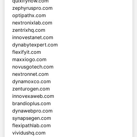
quixifynow.com
zephyruspro.com
optipathx.com
nextronixlab.com
zentrixhq.com
innovestanet.com
dynabytexpert.com
flexifyit.com
maxxiogo.com
novusgotech.com
nextronnet.com
dynamoxco.com
zenturogen.com
innovexaweb.com
brandioplus.com
dynawebpro.com
synapsegen.com
flexipathlab.com
vividushq.com