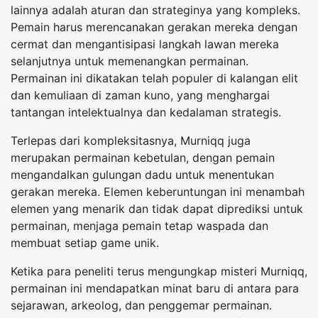
lainnya adalah aturan dan strateginya yang kompleks.
Pemain harus merencanakan gerakan mereka dengan
cermat dan mengantisipasi langkah lawan mereka
selanjutnya untuk memenangkan permainan.
Permainan ini dikatakan telah populer di kalangan elit
dan kemuliaan di zaman kuno, yang menghargai
tantangan intelektualnya dan kedalaman strategis.
Terlepas dari kompleksitasnya, Murniqq juga
merupakan permainan kebetulan, dengan pemain
mengandalkan gulungan dadu untuk menentukan
gerakan mereka. Elemen keberuntungan ini menambah
elemen yang menarik dan tidak dapat diprediksi untuk
permainan, menjaga pemain tetap waspada dan
membuat setiap game unik.
Ketika para peneliti terus mengungkap misteri Murniqq,
permainan ini mendapatkan minat baru di antara para
sejarawan, arkeolog, dan penggemar permainan.