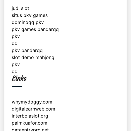
judi slot
situs pkv games
dominoqq pkv
pkv games bandarqq
pkv
qq
pkv bandarqq
slot demo mahjong
pkv
qq
Links
whymydoggy.com
digitalearnweb.com
interbolaslot.org
palmkuafor.com
dataentrypro.net