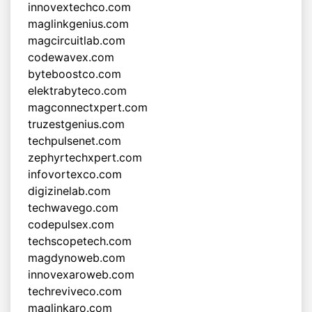
innovextechco.com
maglinkgenius.com
magcircuitlab.com
codewavex.com
byteboostco.com
elektrabyteco.com
magconnectxpert.com
truzestgenius.com
techpulsenet.com
zephyrtechxpert.com
infovortexco.com
digizinelab.com
techwavego.com
codepulsex.com
techscopetech.com
magdynoweb.com
innovexaroweb.com
techreviveco.com
maglinkaro.com