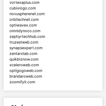
vortexaplus.com
cubixiogo.com
novuspherenet.com
orbitechnet.com
optiwavex.com
omnidynoco.com
zephyrtechhub.com
truzestweb.com
synapsexpert.com
zentarolab.com
quikbiznow.com
xceleroweb.com
optigogoweb.com
brandaroweb.com
zoomifyit.com