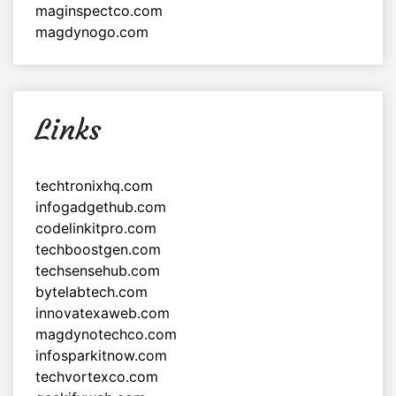
maginspectco.com
magdynogo.com
Links
techtronixhq.com
infogadgethub.com
codelinkitpro.com
techboostgen.com
techsensehub.com
bytelabtech.com
innovatexaweb.com
magdynotechco.com
infosparkitnow.com
techvortexco.com