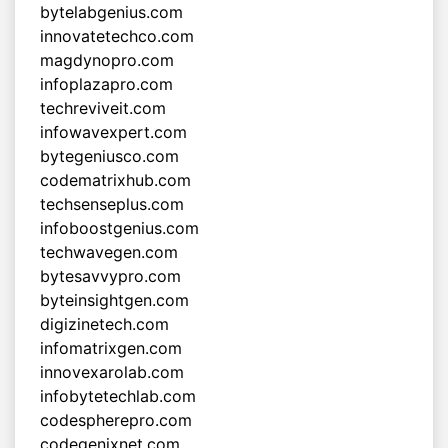
bytelabgenius.com
innovatetechco.com
magdynopro.com
infoplazapro.com
techreviveit.com
infowavexpert.com
bytegeniusco.com
codematrixhub.com
techsenseplus.com
infoboostgenius.com
techwavegen.com
bytesavvypro.com
byteinsightgen.com
digizinetech.com
infomatrixgen.com
innovexarolab.com
infobytetechlab.com
codespherepro.com
codegenixnet.com