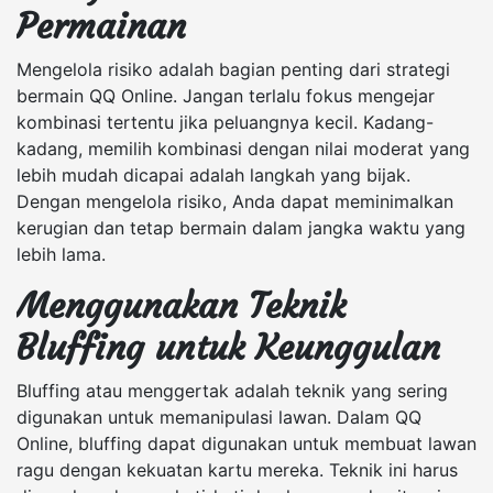
Permainan
Mengelola risiko adalah bagian penting dari strategi
bermain QQ Online. Jangan terlalu fokus mengejar
kombinasi tertentu jika peluangnya kecil. Kadang-
kadang, memilih kombinasi dengan nilai moderat yang
lebih mudah dicapai adalah langkah yang bijak.
Dengan mengelola risiko, Anda dapat meminimalkan
kerugian dan tetap bermain dalam jangka waktu yang
lebih lama.
Menggunakan Teknik
Bluffing untuk Keunggulan
Bluffing atau menggertak adalah teknik yang sering
digunakan untuk memanipulasi lawan. Dalam QQ
Online, bluffing dapat digunakan untuk membuat lawan
ragu dengan kekuatan kartu mereka. Teknik ini harus