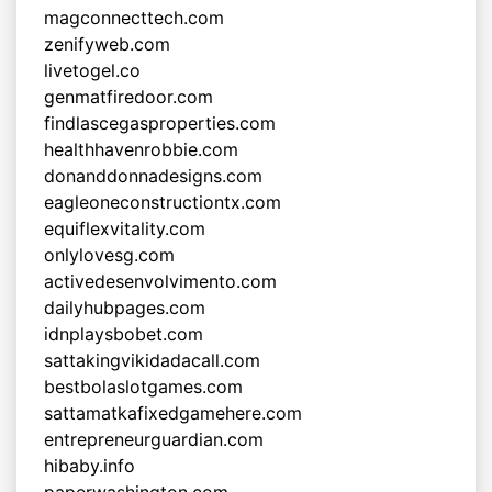
magconnecttech.com
zenifyweb.com
livetogel.co
genmatfiredoor.com
findlascegasproperties.com
healthhavenrobbie.com
donanddonnadesigns.com
eagleoneconstructiontx.com
equiflexvitality.com
onlylovesg.com
activedesenvolvimento.com
dailyhubpages.com
idnplaysbobet.com
sattakingvikidadacall.com
bestbolaslotgames.com
sattamatkafixedgamehere.com
entrepreneurguardian.com
hibaby.info