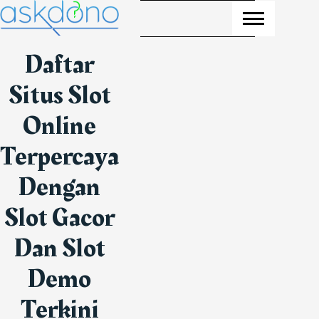
Skip
to
content
Daftar
Situs Slot
Online
Terpercaya
Dengan
Slot Gacor
Dan Slot
Demo
Terkini