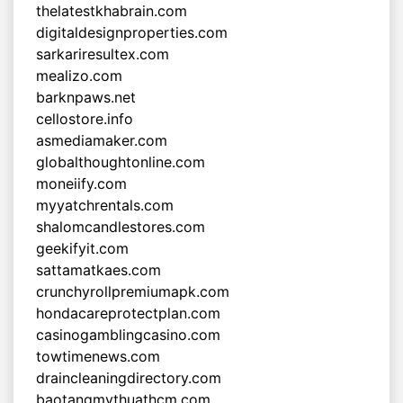
thelatestkhabrain.com
digitaldesignproperties.com
sarkariresultex.com
mealizo.com
barknpaws.net
cellostore.info
asmediamaker.com
globalthoughtonline.com
moneiify.com
myyatchrentals.com
shalomcandlestores.com
geekifyit.com
sattamatkaes.com
crunchyrollpremiumapk.com
hondacareprotectplan.com
casinogamblingcasino.com
towtimenews.com
draincleaningdirectory.com
baotangmythuathcm.com