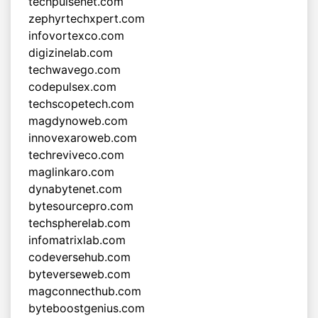
techpulsenet.com
zephyrtechxpert.com
infovortexco.com
digizinelab.com
techwavego.com
codepulsex.com
techscopetech.com
magdynoweb.com
innovexaroweb.com
techreviveco.com
maglinkaro.com
dynabytenet.com
bytesourcepro.com
techspherelab.com
infomatrixlab.com
codeversehub.com
byteverseweb.com
magconnecthub.com
byteboostgenius.com