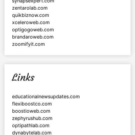
synapsexpert.com
zentarolab.com
quikbiznow.com
xceleroweb.com
optigogoweb.com
brandaroweb.com
zoomifyit.com
Links
educationalnewsupdates.com
flexiboostco.com
boostioweb.com
zephyrushub.com
optipathlab.com
dynabytelab.com