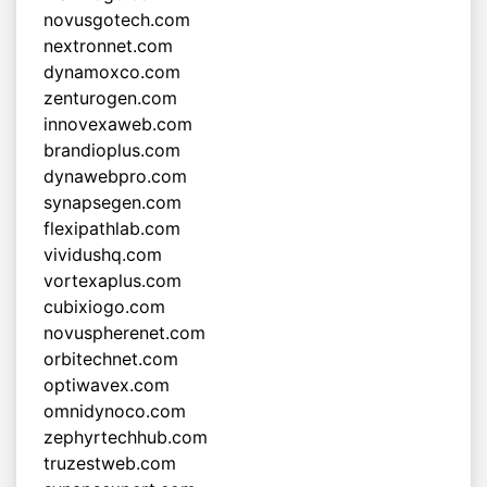
novusgotech.com
nextronnet.com
dynamoxco.com
zenturogen.com
innovexaweb.com
brandioplus.com
dynawebpro.com
synapsegen.com
flexipathlab.com
vividushq.com
vortexaplus.com
cubixiogo.com
novuspherenet.com
orbitechnet.com
optiwavex.com
omnidynoco.com
zephyrtechhub.com
truzestweb.com