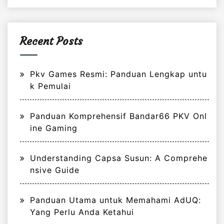
Recent Posts
Pkv Games Resmi: Panduan Lengkap untu
k Pemulai
Panduan Komprehensif Bandar66 PKV Onl
ine Gaming
Understanding Capsa Susun: A Comprehe
nsive Guide
Panduan Utama untuk Memahami AdUQ:
Yang Perlu Anda Ketahui