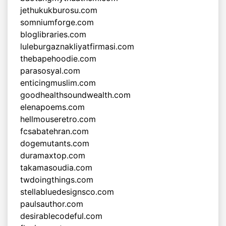
jethukukburosu.com
somniumforge.com
bloglibraries.com
luleburgaznakliyatfirmasi.com
thebapehoodie.com
parasosyal.com
enticingmuslim.com
goodhealthsoundwealth.com
elenapoems.com
hellmouseretro.com
fcsabatehran.com
dogemutants.com
duramaxtop.com
takamasoudia.com
twdoingthings.com
stellabluedesignsco.com
paulsauthor.com
desirablecodeful.com