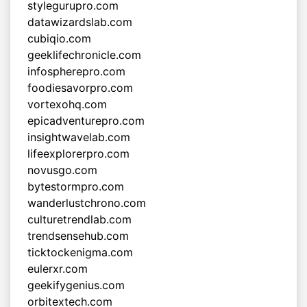
stylegurupro.com
datawizardslab.com
cubiqio.com
geeklifechronicle.com
infospherepro.com
foodiesavorpro.com
vortexohq.com
epicadventurepro.com
insightwavelab.com
lifeexplorerpro.com
novusgo.com
bytestormpro.com
wanderlustchrono.com
culturetrendlab.com
trendsensehub.com
ticktockenigma.com
eulerxr.com
geekifygenius.com
orbitextech.com