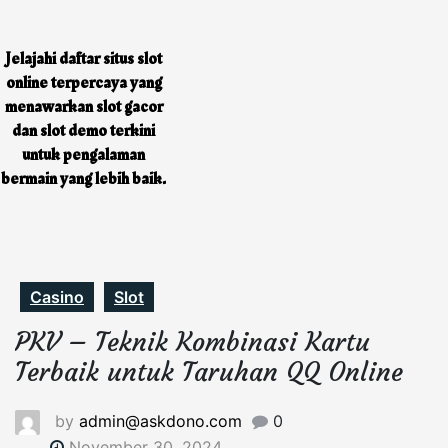
Jelajahi daftar situs slot
online terpercaya yang
menawarkan slot gacor
dan slot demo terkini
untuk pengalaman
bermain yang lebih baik.
Casino
Slot
PKV – Teknik Kombinasi Kartu
Terbaik untuk Taruhan QQ Online
by
admin@askdono.com
0
November 30, 2024