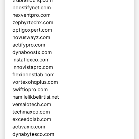
trubrandzhq.com
boostifynet.com
nexventpro.com
zephyrtechx.com
optigoxpert.com
novuswayz.com
actifypro.com
dynaboostx.com
instaflexco.com
innovistapro.com
flexiboostlab.com
vortexohqplus.com
swiftiopro.com
hamilelikbelirtisi.net
versalotech.com
techmaxco.com
exceedolab.com
activaxio.com
dynabytesco.com