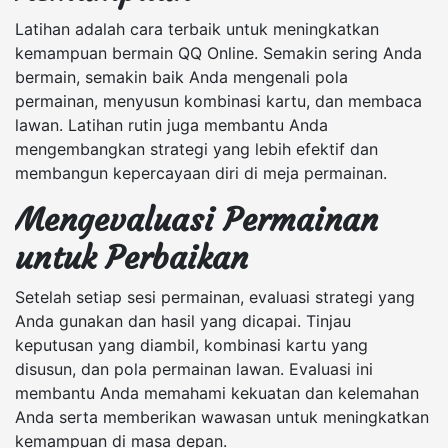
Latihan adalah cara terbaik untuk meningkatkan
kemampuan bermain QQ Online. Semakin sering Anda
bermain, semakin baik Anda mengenali pola
permainan, menyusun kombinasi kartu, dan membaca
lawan. Latihan rutin juga membantu Anda
mengembangkan strategi yang lebih efektif dan
membangun kepercayaan diri di meja permainan.
Mengevaluasi Permainan
untuk Perbaikan
Setelah setiap sesi permainan, evaluasi strategi yang
Anda gunakan dan hasil yang dicapai. Tinjau
keputusan yang diambil, kombinasi kartu yang
disusun, dan pola permainan lawan. Evaluasi ini
membantu Anda memahami kekuatan dan kelemahan
Anda serta memberikan wawasan untuk meningkatkan
kemampuan di masa depan.