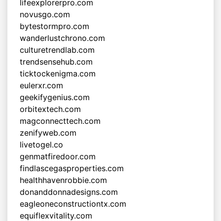
lifeexplorerpro.com
novusgo.com
bytestormpro.com
wanderlustchrono.com
culturetrendlab.com
trendsensehub.com
ticktockenigma.com
eulerxr.com
geekifygenius.com
orbitextech.com
magconnecttech.com
zenifyweb.com
livetogel.co
genmatfiredoor.com
findlascegasproperties.com
healthhavenrobbie.com
donanddonnadesigns.com
eagleoneconstructiontx.com
equiflexvitality.com