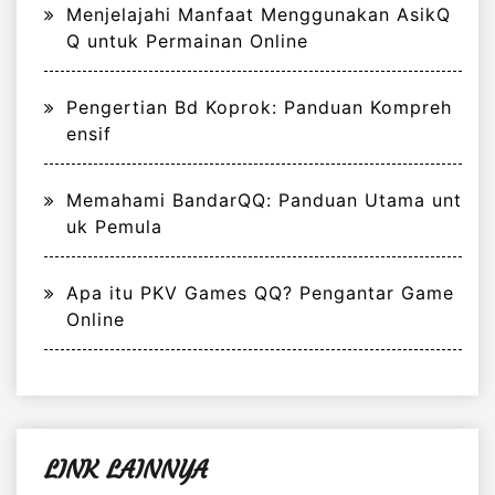
Menjelajahi Manfaat Menggunakan AsikQ
Q untuk Permainan Online
Pengertian Bd Koprok: Panduan Kompreh
ensif
Memahami BandarQQ: Panduan Utama unt
uk Pemula
Apa itu PKV Games QQ? Pengantar Game
Online
LINK LAINNYA