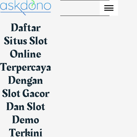
Skip
to
content
Daftar
Situs Slot
Online
Terpercaya
Dengan
Slot Gacor
Dan Slot
Demo
Terkini