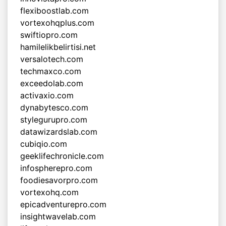
flexiboostlab.com
vortexohqplus.com
swiftiopro.com
hamilelikbelirtisi.net
versalotech.com
techmaxco.com
exceedolab.com
activaxio.com
dynabytesco.com
stylegurupro.com
datawizardslab.com
cubiqio.com
geeklifechronicle.com
infospherepro.com
foodiesavorpro.com
vortexohq.com
epicadventurepro.com
insightwavelab.com