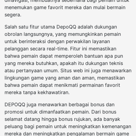
dinavigasi, membuatnya sederhana bagi pemain untuk
menemukan game favorit mereka dan mulai bermain
segera.
Salah satu fitur utama DepoQQ adalah dukungan
obrolan langsungnya, yang memungkinkan pemain
untuk berinteraksi dengan perwakilan layanan
pelanggan secara real-time. Fitur ini memastikan
bahwa pemain dapat memperoleh bantuan apa pun
yang mereka butuhkan, apakah itu dukungan teknis
atau pertanyaan umum. Situs web ini juga menawarkan
lingkungan game yang aman dan aman, memastikan
bahwa pemain dapat menikmati permainan favorit
mereka tanpa kekhawatiran.
DEPOQQ juga menawarkan berbagai bonus dan
promosi untuk dimanfaatkan pemain. Dari bonus
selamat datang hingga bonus rujukan, ada banyak
peluang bagi pemain untuk meningkatkan kemenangan
mereka dan meningkatkan pengalaman bermain game