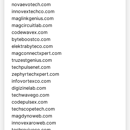
novaevotech.com
innovextechco.com
maglinkgenius.com
magcircuitlab.com
codewavex.com
byteboostco.com
elektrabyteco.com
magconnectxpert.com
truzestgenius.com
techpulsenet.com
zephyrtechxpert.com
infovortexco.com
digizinelab.com
techwavego.com
codepulsex.com
techscopetech.com
magdynoweb.com
innovexaroweb.com
techreviveco.com