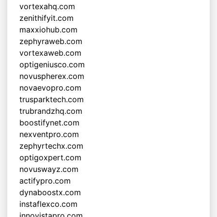
vortexahq.com
zenithifyit.com
maxxiohub.com
zephyraweb.com
vortexaweb.com
optigeniusco.com
novuspherex.com
novaevopro.com
trusparktech.com
trubrandzhq.com
boostifynet.com
nexventpro.com
zephyrtechx.com
optigoxpert.com
novuswayz.com
actifypro.com
dynaboostx.com
instaflexco.com
innovistapro.com