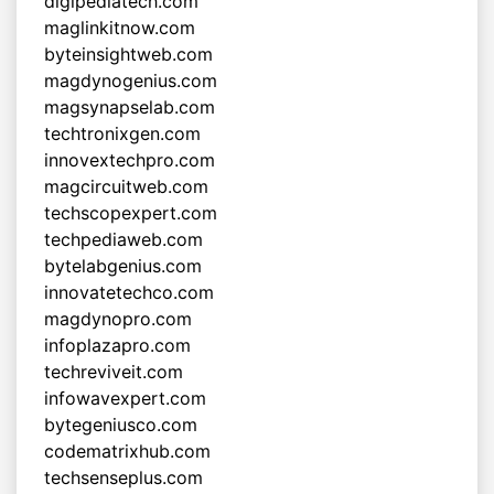
digipediatech.com
maglinkitnow.com
byteinsightweb.com
magdynogenius.com
magsynapselab.com
techtronixgen.com
innovextechpro.com
magcircuitweb.com
techscopexpert.com
techpediaweb.com
bytelabgenius.com
innovatetechco.com
magdynopro.com
infoplazapro.com
techreviveit.com
infowavexpert.com
bytegeniusco.com
codematrixhub.com
techsenseplus.com