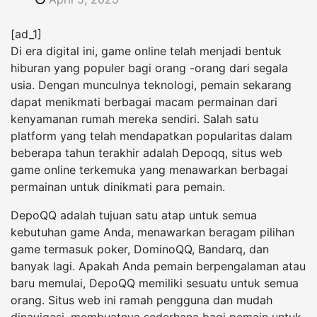
[ad_1]
Di era digital ini, game online telah menjadi bentuk
hiburan yang populer bagi orang -orang dari segala
usia. Dengan munculnya teknologi, pemain sekarang
dapat menikmati berbagai macam permainan dari
kenyamanan rumah mereka sendiri. Salah satu
platform yang telah mendapatkan popularitas dalam
beberapa tahun terakhir adalah Depoqq, situs web
game online terkemuka yang menawarkan berbagai
permainan untuk dinikmati para pemain.
DepoQQ adalah tujuan satu atap untuk semua
kebutuhan game Anda, menawarkan beragam pilihan
game termasuk poker, DominoQQ, Bandarq, dan
banyak lagi. Apakah Anda pemain berpengalaman atau
baru memulai, DepoQQ memiliki sesuatu untuk semua
orang. Situs web ini ramah pengguna dan mudah