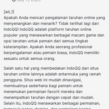
[ad_1]
Apakah Anda mencari pengalaman taruhan online yang
menyenangkan dan menarik? Tidak terlihat lagi dari
IndoQQ! IndoQQ adalah platform taruhan online
populer yang menawarkan berbagai macam game dan
opsi taruhan untuk pemain dari semua tingkat
keterampilan. Apakah Anda seorang profesional
berpengalaman atau pemain biasa, IndoQQ memiliki
sesuatu untuk semua orang.
Salah satu hal yang membedakan IndoQQ dari situs
taruhan online lainnya adalah antarmuka yang ramah
pengguna. Situs web ini mudah dinavigasi,
membuatnya sederhana bagi pemain untuk
menemukan permainan favorit mereka dan
menempatkan taruhan dengan cepat dan mudah.
Selain itu, IndoQQ menawarkan berbagai permainan,