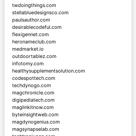
twdoingthings.com
stellabluedesignsco.com
paulsauthor.com
desirablecodeful.com
flexigennet.com
heronameclub.com
medmarket.io
outdoortablez.com
infotomy.com
healthysupplementsolution.com
codespottech.com
techdynogo.com
magchronicle.com
digipediatech.com
maglinkitnow.com
byteinsightweb.com
magdynogenius.com
magsynapselab.com