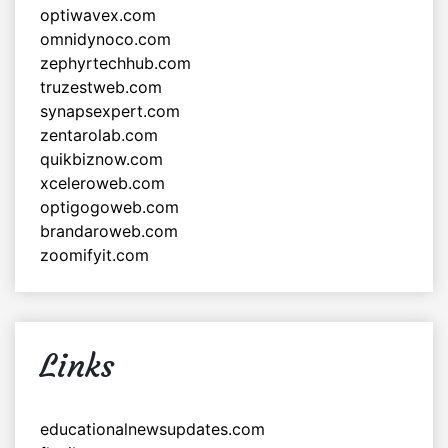
optiwavex.com
omnidynoco.com
zephyrtechhub.com
truzestweb.com
synapsexpert.com
zentarolab.com
quikbiznow.com
xceleroweb.com
optigogoweb.com
brandaroweb.com
zoomifyit.com
Links
educationalnewsupdates.com