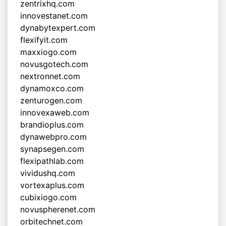
zentrixhq.com
innovestanet.com
dynabytexpert.com
flexifyit.com
maxxiogo.com
novusgotech.com
nextronnet.com
dynamoxco.com
zenturogen.com
innovexaweb.com
brandioplus.com
dynawebpro.com
synapsegen.com
flexipathlab.com
vividushq.com
vortexaplus.com
cubixiogo.com
novuspherenet.com
orbitechnet.com