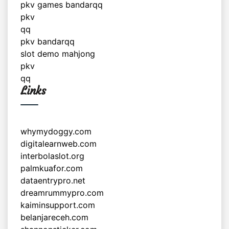
pkv games bandarqq
pkv
qq
pkv bandarqq
slot demo mahjong
pkv
qq
Links
whymydoggy.com
digitalearnweb.com
interbolaslot.org
palmkuafor.com
dataentrypro.net
dreamrummypro.com
kaiminsupport.com
belanjareceh.com