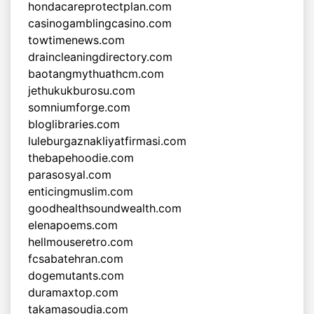
hondacareprotectplan.com
casinogamblingcasino.com
towtimenews.com
draincleaningdirectory.com
baotangmythuathcm.com
jethukukburosu.com
somniumforge.com
bloglibraries.com
luleburgaznakliyatfirmasi.com
thebapehoodie.com
parasosyal.com
enticingmuslim.com
goodhealthsoundwealth.com
elenapoems.com
hellmouseretro.com
fcsabatehran.com
dogemutants.com
duramaxtop.com
takamasoudia.com