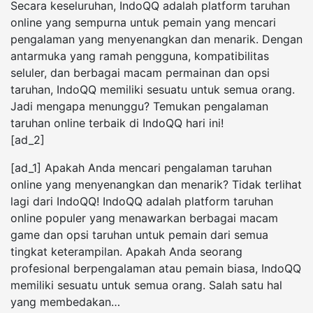
Secara keseluruhan, IndoQQ adalah platform taruhan
online yang sempurna untuk pemain yang mencari
pengalaman yang menyenangkan dan menarik. Dengan
antarmuka yang ramah pengguna, kompatibilitas
seluler, dan berbagai macam permainan dan opsi
taruhan, IndoQQ memiliki sesuatu untuk semua orang.
Jadi mengapa menunggu? Temukan pengalaman
taruhan online terbaik di IndoQQ hari ini!
[ad_2]
[ad_1] Apakah Anda mencari pengalaman taruhan
online yang menyenangkan dan menarik? Tidak terlihat
lagi dari IndoQQ! IndoQQ adalah platform taruhan
online populer yang menawarkan berbagai macam
game dan opsi taruhan untuk pemain dari semua
tingkat keterampilan. Apakah Anda seorang
profesional berpengalaman atau pemain biasa, IndoQQ
memiliki sesuatu untuk semua orang. Salah satu hal
yang membedakan…