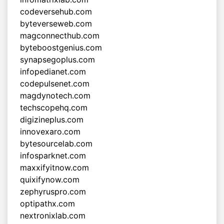
codeversehub.com
byteverseweb.com
magconnecthub.com
byteboostgenius.com
synapsegoplus.com
infopedianet.com
codepulsenet.com
magdynotech.com
techscopehq.com
digizineplus.com
innovexaro.com
bytesourcelab.com
infosparknet.com
maxxifyitnow.com
quixifynow.com
zephyruspro.com
optipathx.com
nextronixlab.com